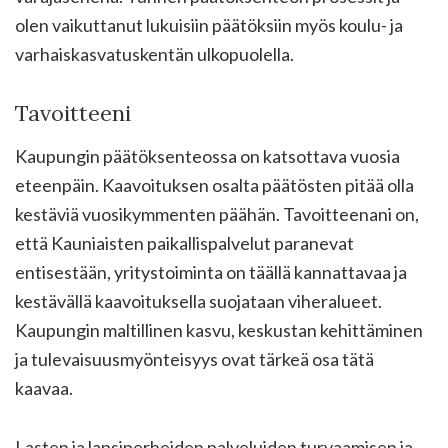
olen vaikuttanut lukuisiin päätöksiin myös koulu- ja
varhaiskasvatuskentän ulkopuolella.
Tavoitteeni
Kaupungin päätöksenteossa on katsottava vuosia
eteenpäin. Kaavoituksen osalta päätösten pitää olla
kestäviä vuosikymmenten päähän. Tavoitteenani on,
että Kauniaisten paikallispalvelut paranevat
entisestään, yritystoiminta on täällä kannattavaa ja
kestävällä kaavoituksella suojataan viheralueet.
Kaupungin maltillinen kasvu, keskustan kehittäminen
ja tulevaisuusmyönteisyys ovat tärkeä osa tätä
kaavaa.
Lasten ja lapsiperheiden palveluiden turvaamisen ja