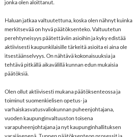
jonka olen aloittanut.
Haluan jatkaa valtuutettuna, koska olen nähnyt kuinka
merkitsevää on hyvä päätöksenteko. Valtuutetun
perehtyneisyys päätettäviin asioihin ja kyky edistää
aktiivisesti kaupunkilaisille tärkeitä asioita ei aina ole
itsestäänselvyys. On nähtävä kokonaisuuksia ja
tehtävä pitkällä aikavälillä kunnan edun mukaisia
päätöksiä.
Olen ollut aktiivisesti mukana päätöksenteossa ja
toiminut suomenkielisen opetus- ja
varhaiskasvatusvaliokunnan puheenjohtajana,
vuoden kaupunginvaltuuston toisena
varapuheenjohtajana ja nyt kaupunginhallituksen
varajäsenenä. Tunnen päätöksenteon prosessit ja