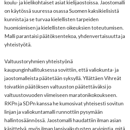
koulu- ja kielikohtaiset asiat kielijaostoissa. Jaostomalli
on käytössä suuressa osassa Suomen kaksikielisistä
kunnista ja se turvaa kielellisten tarpeiden
huomioimisen ja kielellisten oikeuksien toteutumisen.
Malli parantaisi päätöksentekoa, yhdenvertaisuutta ja
yhteistyötä.
Valtuustoryhmien yhteistyönä
kaupunginhallituksessa sovittiin, että valiokunta- ja
jaostomalleista päätetään syksyllä. Yllättäen Vihreät
toivatkin päätöksen valtuuston päätettäväksi jo
valtuustovuoden viimeiseen maratonikokoukseen.
RKPn ja SDPn kanssa he kumosivat yhteisesti sovitun
linjan ja valiokuntamalli runnottiin pysymään
hallintosäännössä. Jaostomalli haudattiin ilman asian
käsittelyä, myös ilman lapsivaikutusten arviointia, mitä