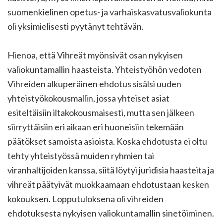
suomenkielinen opetus- ja varhaiskasvatusvaliokunta
oli yksimielisesti pyytänyt tehtävän.
Hienoa, että Vihreät myönsivät osan nykyisen
valiokuntamallin haasteista. Yhteistyöhön vedoten
Vihreiden alkuperäinen ehdotus sisälsi uuden
yhteistyökokousmallin, jossa yhteiset asiat
esiteltäisiin iltakokousmaisesti, mutta sen jälkeen
siirryttäisiin eri aikaan eri huoneisiin tekemään
päätökset samoista asioista. Koska ehdotusta ei oltu
tehty yhteistyössä muiden ryhmien tai
viranhaltijoiden kanssa, siitä löytyi juridisia haasteita ja
vihreät päätyivät muokkaamaan ehdotustaan kesken
kokouksen. Lopputuloksena oli vihreiden
ehdotuksesta nykyisen valiokuntamallin sinetöiminen.