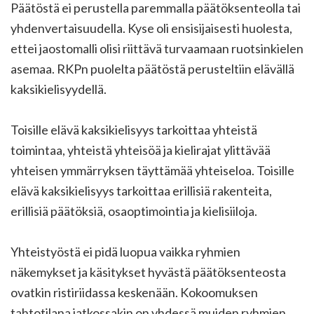
Päätöstä ei perustella paremmalla päätöksenteolla tai
yhdenvertaisuudella. Kyse oli ensisijaisesti huolesta,
ettei jaostomalli olisi riittävä turvaamaan ruotsinkielen
asemaa. RKPn puolelta päätöstä perusteltiin elävällä
kaksikielisyydellä.
Toisille elävä kaksikielisyys tarkoittaa yhteistä
toimintaa, yhteistä yhteisöä ja kielirajat ylittävää
yhteisen ymmärryksen täyttämää yhteiseloa. Toisille
elävä kaksikielisyys tarkoittaa erillisiä rakenteita,
erillisiä päätöksiä, osaoptimointia ja kielisiiloja.
Yhteistyöstä ei pidä luopua vaikka ryhmien
näkemykset ja käsitykset hyvästä päätöksenteosta
ovatkin ristiriidassa keskenään. Kokoomuksen
tahtotilana jatkossakin on yhdessä muiden ryhmien