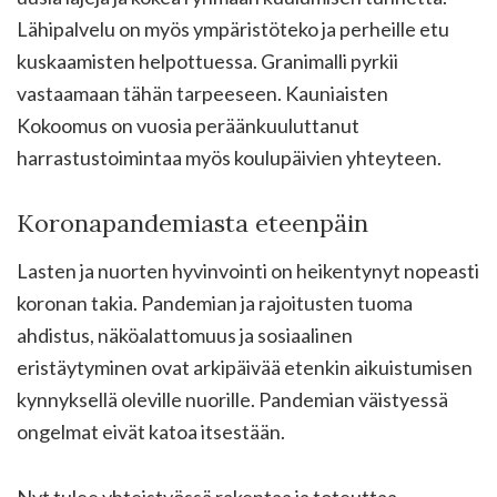
Lähipalvelu on myös ympäristöteko ja perheille etu
kuskaamisten helpottuessa. Granimalli pyrkii
vastaamaan tähän tarpeeseen. Kauniaisten
Kokoomus on vuosia peräänkuuluttanut
harrastustoimintaa myös koulupäivien yhteyteen.
Koronapandemiasta eteenpäin
Lasten ja nuorten hyvinvointi on heikentynyt nopeasti
koronan takia. Pandemian ja rajoitusten tuoma
ahdistus, näköalattomuus ja sosiaalinen
eristäytyminen ovat arkipäivää etenkin aikuistumisen
kynnyksellä oleville nuorille. Pandemian väistyessä
ongelmat eivät katoa itsestään.