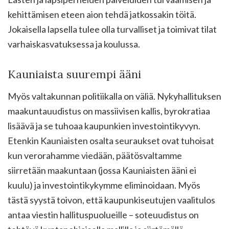
kehittämisen eteen aion tehdä jatkossakin töitä.
Jokaisella lapsella tulee olla turvalliset ja toimivat tilat
varhaiskasvatuksessa ja koulussa.
Kauniaista suurempi ääni
Myös valtakunnan politiikalla on väliä. Nykyhallituksen
maakuntauudistus on massiivisen kallis, byrokratiaa
lisäävä ja se tuhoaa kaupunkien investointikyvyn.
Etenkin Kauniaisten osalta seuraukset ovat tuhoisat
kun verorahamme viedään, päätösvaltamme
siirretään maakuntaan (jossa Kauniaisten ääni ei
kuulu) ja investointikykymme eliminoidaan. Myös
tästä syystä toivon, että kaupunkiseutujen vaalitulos
antaa viestin hallituspuolueille – soteuudistus on