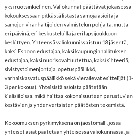
yksi ruotsinkielinen. Valiokunnat päättävät jokaisessa
kokouksessaan pitkästä listasta samoja asioita ja
samojen viranhaltijoiden valmistelun pohjalta, mutta
eri päivinä, eri keskusteluilla ja eri lapsijoukkoon
keskittyen. Yhteensä valiokunnissa istuu 18 jäsentä,
kaksi Espoon edustajaa, kaksi kaupunginhallituksen
edustajaa, kaksi nuorisovaltuutettua, kaksi sihteeriä,
sivistystoimenjohtaja, opetuspäällikkö,
varhaiskasvatuspäällikkö sekä vierailevat esittelijät (1-
3 per kokous). Yhteisistä asioista päätetään
kielisiiloissa, mikä haittaa kokonaisuuteen perustuvien
kestävien ja yhdenvertaisten päätösten tekemistä.
Kokoomuksen pyrkimyksenä on jaostomalli, jossa
yhteiset asiat päätetään yhteisessä valiokunnassa, ja