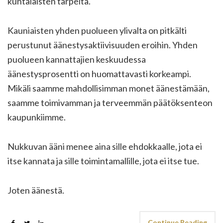
kuntalaisten tarpeita.
Kauniaisten yhden puolueen ylivalta on pitkälti
perustunut äänestysaktiivisuuden eroihin. Yhden
puolueen kannattajien keskuudessa
äänestysprosentti on huomattavasti korkeampi.
Mikäli saamme mahdollisimman monet äänestämään,
saamme toimivamman ja terveemmän päätöksenteon
kaupunkiimme.
Nukkuvan ääni menee aina sille ehdokkaalle, jota ei
itse kannata ja sille toimintamallille, jota ei itse tue.
Joten äänestä.
Continue Reading