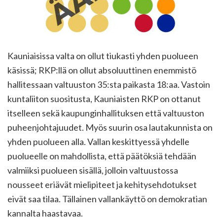
Kauniaisissa valta on ollut tiukasti yhden puolueen
käsissä; RKP:llä on ollut absoluuttinen enemmistö
hallitessaan valtuuston 35:sta paikasta 18:aa. Vastoin
kuntaliiton suositusta, Kauniaisten RKP on ottanut
itselleen sekä kaupunginhallituksen että valtuuston
puheenjohtajuudet. Myös suurin osa lautakunnista on
yhden puolueen alla. Vallan keskittyessä yhdelle
puolueelle on mahdollista, että päätöksiä tehdään
valmiiksi puolueen sisällä, jolloin valtuustossa
nousseet eriävät mielipiteet ja kehitysehdotukset
eivät saa tilaa. Tällainen vallankäyttö on demokratian
kannalta haastavaa.