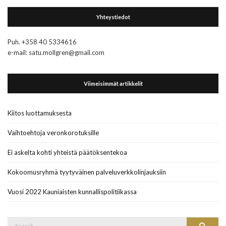
Yhteystiedot
Puh. +358 40 5334616
e-mail: satu.mollgren@gmail.com
Viimeisimmät artikkelit
Kiitos luottamuksesta
Vaihtoehtoja veronkorotuksille
Ei askelta kohti yhteistä päätöksentekoa
Kokoomusryhmä tyytyväinen palveluverkkolinjauksiin
Vuosi 2022 Kauniaisten kunnallispolitiikassa
Search