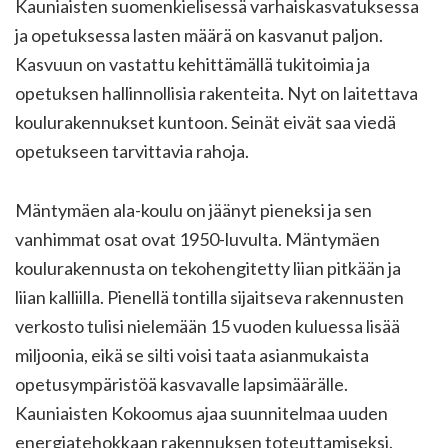
Kauniaisten suomenkielisessä varhaiskasvatuksessa
ja opetuksessa lasten määrä on kasvanut paljon.
Kasvuun on vastattu kehittämällä tukitoimia ja
opetuksen hallinnollisia rakenteita. Nyt on laitettava
koulurakennukset kuntoon. Seinät eivät saa viedä
opetukseen tarvittavia rahoja.
Mäntymäen ala-koulu on jäänyt pieneksi ja sen
vanhimmat osat ovat 1950-luvulta. Mäntymäen
koulurakennusta on tekohengitetty liian pitkään ja
liian kalliilla. Pienellä tontilla sijaitseva rakennusten
verkosto tulisi nielemään 15 vuoden kuluessa lisää
miljoonia, eikä se silti voisi taata asianmukaista
opetusympäristöä kasvavalle lapsimäärälle.
Kauniaisten Kokoomus ajaa suunnitelmaa uuden
energiatehokkaan rakennuksen toteuttamiseksi.