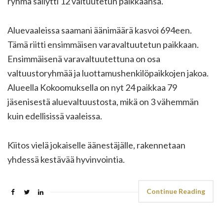
ryhmä säilytti 12 valtuutetun paikkaansa.
Aluevaaleissa saamani äänimäärä kasvoi 694een.
Tämä riitti ensimmäisen varavaltuutetun paikkaan.
Ensimmäisenä varavaltuutettuna on osa
valtuustoryhmää ja luottamushenkilöpaikkojen jakoa.
Alueella Kokoomuksella on nyt 24 paikkaa 79
jäsenisestä aluevaltuustosta, mikä on 3 vähemmän
kuin edellisissä vaaleissa.
Kiitos vielä jokaiselle äänestäjälle, rakennetaan
yhdessä kestävää hyvinvointia.
Continue Reading