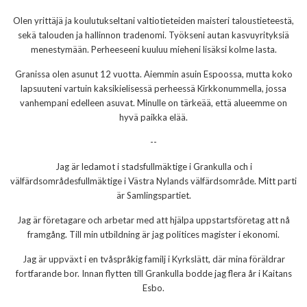
Olen yrittäjä ja koulutukseltani valtiotieteiden maisteri taloustieteestä,
sekä talouden ja hallinnon tradenomi. Työkseni autan kasvuyrityksiä
menestymään. Perheeseeni kuuluu mieheni lisäksi kolme lasta.
Granissa olen asunut 12 vuotta. Aiemmin asuin Espoossa, mutta koko
lapsuuteni vartuin kaksikielisessä perheessä Kirkkonummella, jossa
vanhempani edelleen asuvat. Minulle on tärkeää, että alueemme on
hyvä paikka elää.
--
Jag är ledamot i stadsfullmäktige i Grankulla och i
välfärdsområdesfullmäktige i Västra Nylands välfärdsområde. Mitt parti
är Samlingspartiet.
Jag är företagare och arbetar med att hjälpa uppstartsföretag att nå
framgång. Till min utbildning är jag politices magister i ekonomi.
Jag är uppväxt i en tvåspråkig familj i Kyrkslätt, där mina föräldrar
fortfarande bor. Innan flytten till Grankulla bodde jag flera år i Kaitans
Esbo.