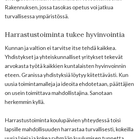
Rakennuksen, jossa tasokas opetus voi jatkua
turvallisessa ympäristössä.
Harrastustoiminta tukee hyvinvointia
Kunnan ja valtion ei tarvitse itse tehdä kaikkea.
Yhdistykset ja yhteiskunnalliset yritykset tekevät
arvokasta työtä kaikkien kuntalaisten hyvinvoinnin
eteen. Granissa yhdistyksiä löytyy kiitettävästi. Kun
uusia toimintamalleja ja ideoita ehdotetaan, päättäjien
on usein toimittava mahdollistajina. Sanotaan
herkemmin kyllä.
Harrastustoiminta koulupäivien yhteydessä toisi
lapsille mahdollisuuden harrastaa turvallisesti, kokeilla
uusia lajeja ja kokea ryhmään kuulumisen tunnetta.