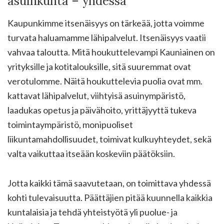
asuinkunta – yhdessä
Kaupunkimme itsenäisyys on tärkeää, jotta voimme
turvata haluamamme lähipalvelut. Itsenäisyys vaatii
vahvaa taloutta. Mitä houkuttelevampi Kauniainen on
yrityksille ja kotitalouksille, sitä suuremmat ovat
verotulomme. Näitä houkuttelevia puolia ovat mm.
kattavat lähipalvelut, viihtyisä asuinympäristö,
laadukas opetus ja päivähoito, yrittäjyyttä tukeva
toimintaympäristö, monipuoliset
liikuntamahdollisuudet, toimivat kulkuyhteydet, sekä
valta vaikuttaa itseään koskeviin päätöksiin.
Jotta kaikki tämä saavutetaan, on toimittava yhdessä
kohti tulevaisuutta. Päättäjien pitää kuunnella kaikkia
kuntalaisia ja tehdä yhteistyötä yli puolue- ja