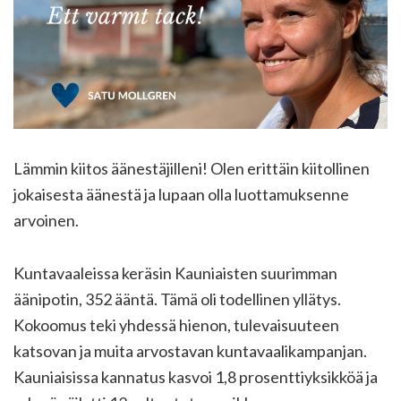
Lämmin kiitos äänestäjilleni! Olen erittäin kiitollinen
jokaisesta äänestä ja lupaan olla luottamuksenne
arvoinen.
Kuntavaaleissa keräsin Kauniaisten suurimman
äänipotin, 352 ääntä. Tämä oli todellinen yllätys.
Kokoomus teki yhdessä hienon, tulevaisuuteen
katsovan ja muita arvostavan kuntavaalikampanjan.
Kauniaisissa kannatus kasvoi 1,8 prosenttiyksikköä ja