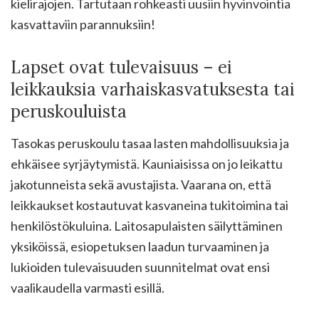
kielirajojen. Tartutaan rohkeasti uusiin hyvinvointia
kasvattaviin parannuksiin!
Lapset ovat tulevaisuus – ei
leikkauksia varhaiskasvatuksesta tai
peruskouluista
Tasokas peruskoulu tasaa lasten mahdollisuuksia ja
ehkäisee syrjäytymistä. Kauniaisissa on jo leikattu
jakotunneista sekä avustajista. Vaarana on, että
leikkaukset kostautuvat kasvaneina tukitoimina tai
henkilöstökuluina. Laitosapulaisten säilyttäminen
yksiköissä, esiopetuksen laadun turvaaminen ja
lukioiden tulevaisuuden suunnitelmat ovat ensi
vaalikaudella varmasti esillä.