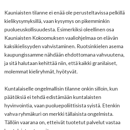
Kauniaisten tilanne ei enää ole perusteltavissa pelkillä
kielikysymyksillä, vaan kysymys on pikemminkin
puolueuskollisuudesta. Esimerkiksi oleellinen osa
Kauniaisten Kokoomuksen vaaliohjelmaa on elävän
kaksikielisyyden vahvistaminen. Ruotsinkielen asema
kaupungissamme nähdään ehdottomana vahvuutena,
ja sitä halutaan kehittää niin, että kaikki granilaiset,
molemmat kieliryhmät, hyötyvät.
Kuntalaiselle ongelmallisin tilanne onkin silloin, kun
päätöksiä ei tehdä edistämään kuntalaisten
hyvinvointia, vaan puoluepoliittisista syistä. Etenkin
vahva ryhmäkuri on merkki tällaisista ongelmista.
Tällöin vaarana on, etteivät tuotetut palvelut vastaa