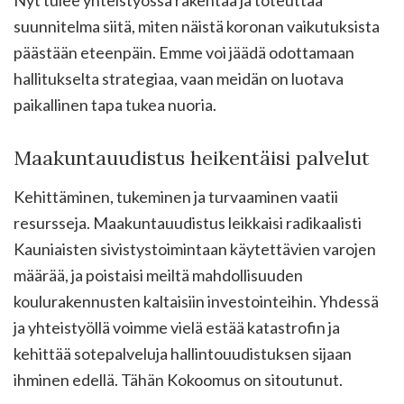
Nyt tulee yhteistyössä rakentaa ja toteuttaa
suunnitelma siitä, miten näistä koronan vaikutuksista
päästään eteenpäin. Emme voi jäädä odottamaan
hallitukselta strategiaa, vaan meidän on luotava
paikallinen tapa tukea nuoria.
Maakuntauudistus heikentäisi palvelut
Kehittäminen, tukeminen ja turvaaminen vaatii
resursseja. Maakuntauudistus leikkaisi radikaalisti
Kauniaisten sivistystoimintaan käytettävien varojen
määrää, ja poistaisi meiltä mahdollisuuden
koulurakennusten kaltaisiin investointeihin. Yhdessä
ja yhteistyöllä voimme vielä estää katastrofin ja
kehittää sotepalveluja hallintouudistuksen sijaan
ihminen edellä. Tähän Kokoomus on sitoutunut.