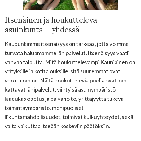
Itsenäinen ja houkutteleva
asuinkunta – yhdessä
Kaupunkimme itsenäisyys on tärkeää, jotta voimme
turvata haluamamme lähipalvelut. Itsenäisyys vaatii
vahvaa taloutta. Mitä houkuttelevampi Kauniainen on
yrityksille ja kotitalouksille, sitä suuremmat ovat
verotulomme. Näitä houkuttelevia puolia ovat mm.
kattavat lähipalvelut, viihtyisä asuinympäristö,
laadukas opetus ja päivähoito, yrittäjyyttä tukeva
toimintaympäristö, monipuoliset
liikuntamahdollisuudet, toimivat kulkuyhteydet, sekä
valta vaikuttaa itseään koskeviin päätöksiin.