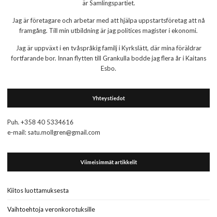
är Samlingspartiet.
Jag är företagare och arbetar med att hjälpa uppstartsföretag att nå
framgång. Till min utbildning är jag politices magister i ekonomi.
Jag är uppväxt i en tvåspråkig familj i Kyrkslätt, där mina föräldrar
fortfarande bor. Innan flytten till Grankulla bodde jag flera år i Kaitans
Esbo.
Yhteystiedot
Puh. +358 40 5334616
e-mail: satu.mollgren@gmail.com
Viimeisimmät artikkelit
Kiitos luottamuksesta
Vaihtoehtoja veronkorotuksille