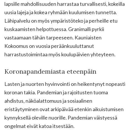
lapsille mahdollisuuden harrastaa turvallisesti, kokeilla
uusia lajeja ja kokea ryhmään kuulumisen tunnetta.
Lähipalvelu on myös ympäristöteko ja perheille etu
kuskaamisten helpottuessa. Granimalli pyrkii
vastaamaan tähän tarpeeseen. Kauniaisten
Kokoomus on vuosia peräänkuuluttanut
harrastustoimintaa myös koulupäivien yhteyteen.
Koronapandemiasta eteenpäin
Lasten ja nuorten hyvinvointi on heikentynyt nopeasti
koronan takia. Pandemian ja rajoitusten tuoma
ahdistus, näköalattomuus ja sosiaalinen
eristäytyminen ovat arkipäivää etenkin aikuistumisen
kynnyksellä oleville nuorille. Pandemian väistyessä
ongelmat eivät katoa itsestään.