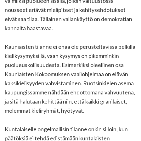
valmiiksi puolueen sisällä, jolloin valtuustossa
nousseet eriävät mielipiteet ja kehitysehdotukset
eivät saa tilaa. Tällainen vallankäyttö on demokratian
kannalta haastavaa.
Kauniaisten tilanne ei enää ole perusteltavissa pelkillä
kielikysymyksillä, vaan kysymys on pikemminkin
puolueuskollisuudesta. Esimerkiksi oleellinen osa
Kauniaisten Kokoomuksen vaaliohjelmaa on elävän
kaksikielisyyden vahvistaminen. Ruotsinkielen asema
kaupungissamme nähdään ehdottomana vahvuutena,
ja sitä halutaan kehittää niin, että kaikki granilaiset,
molemmat kieliryhmät, hyötyvät.
Kuntalaiselle ongelmallisin tilanne onkin silloin, kun
päätöksiä ei tehdä edistämään kuntalaisten