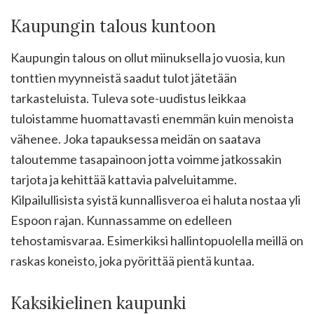
Kaupungin talous kuntoon
Kaupungin talous on ollut miinuksella jo vuosia, kun
tonttien myynneistä saadut tulot jätetään
tarkasteluista. Tuleva sote-uudistus leikkaa
tuloistamme huomattavasti enemmän kuin menoista
vähenee. Joka tapauksessa meidän on saatava
taloutemme tasapainoon jotta voimme jatkossakin
tarjota ja kehittää kattavia palveluitamme.
Kilpailullisista syistä kunnallisveroa ei haluta nostaa yli
Espoon rajan. Kunnassamme on edelleen
tehostamisvaraa. Esimerkiksi hallintopuolella meillä on
raskas koneisto, joka pyörittää pientä kuntaa.
Kaksikielinen kaupunki