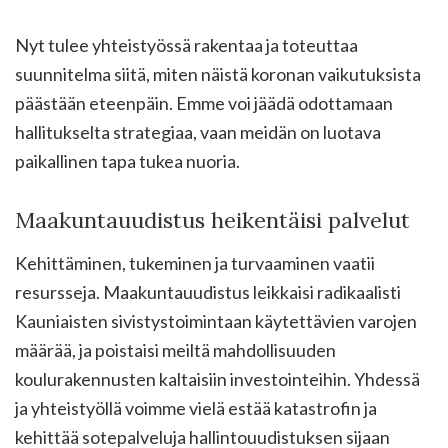
Nyt tulee yhteistyössä rakentaa ja toteuttaa
suunnitelma siitä, miten näistä koronan vaikutuksista
päästään eteenpäin. Emme voi jäädä odottamaan
hallitukselta strategiaa, vaan meidän on luotava
paikallinen tapa tukea nuoria.
Maakuntauudistus heikentäisi palvelut
Kehittäminen, tukeminen ja turvaaminen vaatii
resursseja. Maakuntauudistus leikkaisi radikaalisti
Kauniaisten sivistystoimintaan käytettävien varojen
määrää, ja poistaisi meiltä mahdollisuuden
koulurakennusten kaltaisiin investointeihin. Yhdessä
ja yhteistyöllä voimme vielä estää katastrofin ja
kehittää sotepalveluja hallintouudistuksen sijaan