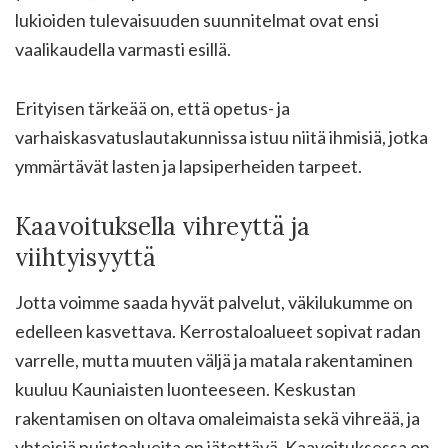
lukioiden tulevaisuuden suunnitelmat ovat ensi
vaalikaudella varmasti esillä.
Erityisen tärkeää on, että opetus- ja
varhaiskasvatuslautakunnissa istuu niitä ihmisiä, jotka
ymmärtävät lasten ja lapsiperheiden tarpeet.
Kaavoituksella vihreyttä ja
viihtyisyyttä
Jotta voimme saada hyvät palvelut, väkilukumme on
edelleen kasvettava. Kerrostaloalueet sopivat radan
varrelle, mutta muuten väljä ja matala rakentaminen
kuuluu Kauniaisten luonteeseen. Keskustan
rakentamisen on oltava omaleimaista sekä vihreää, ja
yhteisiä puistoalueita on jätettävä. Kaavoituksessa on