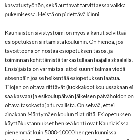
kasvatustyöhön, sekä auttavat tarvittaessa vaikka
pukemisessa. Heistä on pidettävä kiinni.
Kauniaisten sivistystoimi on myös alkanut selvittää
esiopetuksen siirtämistä kouluihin. On hienoa, jos
tavoitteena on nostaa esiopetuksen tasoa, ja
toiminnan kehittämistä tarkastellaan laajalla skaalalla.
Ensisijaista on varmistaa, ettei suunnitelmaa viedä
eteenpäin jos se heikentää esiopetuksen laatua.
Tilojen on oltava riittävät (luokkakoot koulussakaan ei
saa kasvaa) ja esikoulupäivän jälkeisen päivähoidon on
oltava tasokasta ja turvallista. On selvää, ettei
ainakaan Mäntymäen koulun tilat riitä. Esiopetuksen
käyttökustannukset henkeä kohti ovat Kauniaisissa
pienemmät kuin 5000-10000 hengen kunnissa