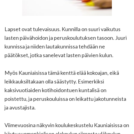
Lapset ovat tulevaisuus. Kunnilla on suuri vaikutus
lasten päivähoidon ja peruskoulutuksen tasoon. Juuri
kunnissa ja niiden lautakunnissa tehdään ne
päätökset, jotka sanelevat lasten päivien kulun.
Myös Kauniaisissa tämä kenttä elää kokoajan, eikä
leikkauksiltakaan olla säästytty. Esimerkiksi
kaksivuotiaiden kotihoidontuen kuntalisä on
poistettu, ja peruskouluissa on leikattu jakotunneista
ja avustajista.
Viimevuosina näkyvin koulukeskustelu Kauniaisissa on
käyty suomenkielisen alakoulun siirrosta yläkoulun