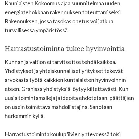
Kauniaisten Kokoomus ajaa suunnitelmaa uuden
energiatehokkaan rakennuksen toteuttamiseksi.
Rakennuksen, jossa tasokas opetus voi jatkua
turvallisessa ympäristössä.
Harrastustoiminta tukee hyvinvointia
Kunnan ja valtion ei tarvitse itse tehdä kaikkea.
Yhdistykset ja yhteiskunnalliset yritykset tekevät
arvokasta työtä kaikkien kuntalaisten hyvinvoinnin
eteen. Granissa yhdistyksiä löytyy kiitettävästi. Kun
uusia toimintamalleja ja ideoita ehdotetaan, päättäjien
on usein toimittava mahdollistajina. Sanotaan
herkemmin kyllä.
Harrastustoiminta koulupäivien yhteydessä toisi