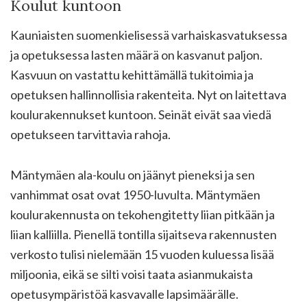
Koulut kuntoon
Kauniaisten suomenkielisessä varhaiskasvatuksessa
ja opetuksessa lasten määrä on kasvanut paljon.
Kasvuun on vastattu kehittämällä tukitoimia ja
opetuksen hallinnollisia rakenteita. Nyt on laitettava
koulurakennukset kuntoon. Seinät eivät saa viedä
opetukseen tarvittavia rahoja.
Mäntymäen ala-koulu on jäänyt pieneksi ja sen
vanhimmat osat ovat 1950-luvulta. Mäntymäen
koulurakennusta on tekohengitetty liian pitkään ja
liian kalliilla. Pienellä tontilla sijaitseva rakennusten
verkosto tulisi nielemään 15 vuoden kuluessa lisää
miljoonia, eikä se silti voisi taata asianmukaista
opetusympäristöä kasvavalle lapsimäärälle.