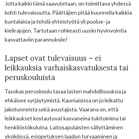
Jotta kaikki tämä saavutetaan, on toimittava yhdessä
kohti tulevaisuutta. Päättäjien pitää kuunnella kaikkia
kuntalaisia ja tehdä yhteistyötä yli puolue- ja
kielirajojen. Tartutaan rohkeasti uusiin hyvinvointia
kasvattaviin parannuksiin!
Lapset ovat tulevaisuus – ei
leikkauksia varhaiskasvatuksesta tai
peruskouluista
Tasokas peruskoulu tasaa lasten mahdollisuuksia ja
ehkäisee syrjäytymistä. Kauniaisissa on jo leikattu
jakotunneista sekä avustajista. Vaarana on, että
leikkaukset kostautuvat kasvaneina tukitoimina tai
henkilöstökuluina. Laitosapulaisten säilyttäminen
yksiköissä, esiopetuksen laadun turvaaminen ja