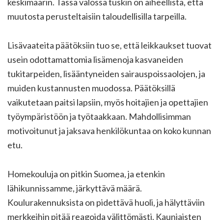
keskimäärin. Tässä valossa tuskin on aiheellista, että
muutosta perusteltaisiin taloudellisilla tarpeilla.
Lisävaateita päätöksiin tuo se, että leikkaukset tuovat
usein odottamattomia lisämenoja kasvaneiden
tukitarpeiden, lisääntyneiden sairauspoissaolojen, ja
muiden kustannusten muodossa. Päätöksillä
vaikutetaan paitsi lapsiin, myös hoitajien ja opettajien
työympäristöön ja työtaakkaan. Mahdollisimman
motivoitunut ja jaksava henkilökuntaa on koko kunnan
etu.
Homekouluja on pitkin Suomea, ja etenkin
lähikunnissamme, järkyttävä määrä.
Koulurakennuksista on pidettävä huoli, ja hälyttäviin
merkkeihin pitää reagoida välittömästi. Kauniaisten