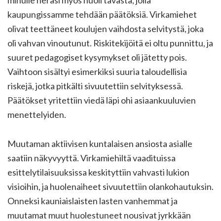
minulle heräsi myös huoli tavasta, jolla
kaupungissamme tehdään päätöksiä. Virkamiehet
olivat teettäneet koulujen vaihdosta selvitystä, joka
oli vahvan vinoutunut. Riskitekijöitä ei oltu punnittu, ja
suuret pedagogiset kysymykset oli jätetty pois.
Vaihtoon sisältyi esimerkiksi suuria taloudellisia
riskejä, jotka pitkälti sivuutettiin selvityksessä.
Päätökset yritettiin viedä läpi ohi asiaankuuluvien
menettelyiden.
Muutaman aktiivisen kuntalaisen ansiosta asialle
saatiin näkyvyyttä. Virkamiehiltä vaadituissa
esittelytilaisuuksissa keskityttiin vahvasti lukion
visioihin, ja huolenaiheet sivuutettiin olankohautuksin.
Onneksi kauniaislaisten lasten vanhemmat ja
muutamat muut huolestuneet nousivat jyrkkään