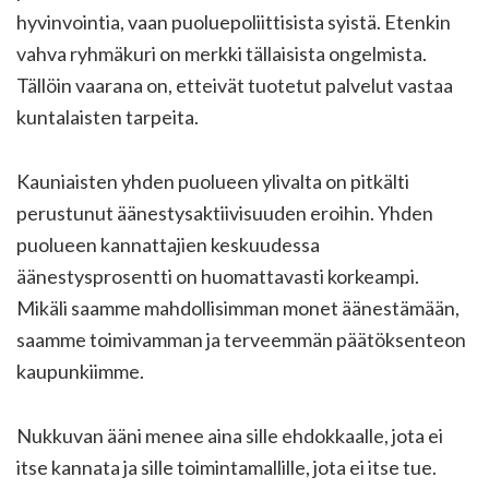
hyvinvointia, vaan puoluepoliittisista syistä. Etenkin
vahva ryhmäkuri on merkki tällaisista ongelmista.
Tällöin vaarana on, etteivät tuotetut palvelut vastaa
kuntalaisten tarpeita.
Kauniaisten yhden puolueen ylivalta on pitkälti
perustunut äänestysaktiivisuuden eroihin. Yhden
puolueen kannattajien keskuudessa
äänestysprosentti on huomattavasti korkeampi.
Mikäli saamme mahdollisimman monet äänestämään,
saamme toimivamman ja terveemmän päätöksenteon
kaupunkiimme.
Nukkuvan ääni menee aina sille ehdokkaalle, jota ei
itse kannata ja sille toimintamallille, jota ei itse tue.