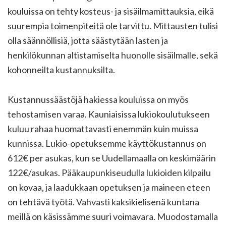
kouluissa on tehty kosteus- ja sisäilmamittauksia, eikä
suurempia toimenpiteitä ole tarvittu. Mittausten tulisi
olla säännöllisiä, jotta säästytään lasten ja
henkilökunnan altistamiselta huonolle sisäilmalle, sekä
kohonneilta kustannuksilta.
Kustannussäästöjä hakiessa kouluissa on myös
tehostamisen varaa. Kauniaisissa lukiokoulutukseen
kuluu rahaa huomattavasti enemmän kuin muissa
kunnissa. Lukio-opetuksemme käyttökustannus on
612€ per asukas, kun se Uudellamaalla on keskimäärin
122€/asukas. Pääkaupunkiseudulla lukioiden kilpailu
on kovaa, ja laadukkaan opetuksen ja maineen eteen
on tehtävä työtä. Vahvasti kaksikielisenä kuntana
meillä on käsissämme suuri voimavara. Muodostamalla