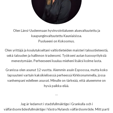
Olen Länsi-Uudenmaan hyvinvointialueen aluevaltuutettu ja
kaupunginvaltuutettu Kauniaisissa.
Puolueeni on Kokoomus.
Olen yrittäjä ja koulutukseltani valtiotieteiden maisteri taloustieteestä,
sekä talouden ja hallinnon tradenomi. Työkseni autan kasvuyrityksiä
menestymään. Perheeseeni kuuluu mieheni lisäksi kolme lasta.
Granissa olen asunut 12 vuotta. Aiemmin asuin Espoossa, mutta koko
lapsuuteni vartuin kaksikielisessä perheessä Kirkkonummella, jossa
vanhempani edelleen asuvat. Minulle on tärkeää, että alueemme on
hyvä paikka elää.
--
Jag är ledamot i stadsfullmäktige i Grankulla och i
välfärdsområdesfullmäktige i Västra Nylands välfärdsområde. Mitt parti