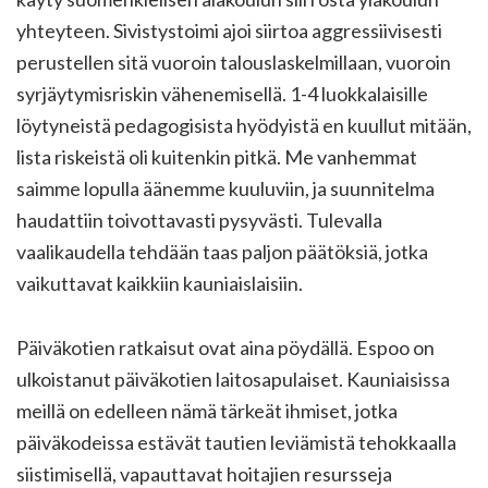
yhteyteen. Sivistystoimi ajoi siirtoa aggressiivisesti
perustellen sitä vuoroin talouslaskelmillaan, vuoroin
syrjäytymisriskin vähenemisellä. 1-4 luokkalaisille
löytyneistä pedagogisista hyödyistä en kuullut mitään,
lista riskeistä oli kuitenkin pitkä. Me vanhemmat
saimme lopulla äänemme kuuluviin, ja suunnitelma
haudattiin toivottavasti pysyvästi. Tulevalla
vaalikaudella tehdään taas paljon päätöksiä, jotka
vaikuttavat kaikkiin kauniaislaisiin.
Päiväkotien ratkaisut ovat aina pöydällä. Espoo on
ulkoistanut päiväkotien laitosapulaiset. Kauniaisissa
meillä on edelleen nämä tärkeät ihmiset, jotka
päiväkodeissa estävät tautien leviämistä tehokkaalla
siistimisellä, vapauttavat hoitajien resursseja