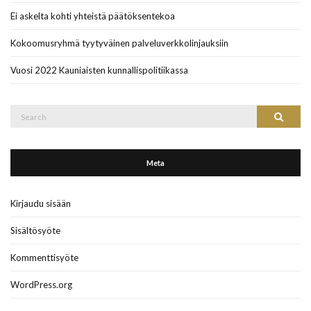
Ei askelta kohti yhteistä päätöksentekoa
Kokoomusryhmä tyytyväinen palveluverkkolinjauksiin
Vuosi 2022 Kauniaisten kunnallispolitiikassa
Search
Search
for:
Meta
Kirjaudu sisään
Sisältösyöte
Kommenttisyöte
WordPress.org