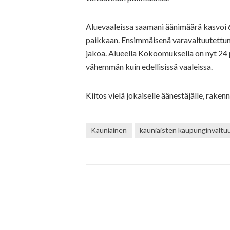
Aluevaaleissa saamani äänimäärä kasvoi 
paikkaan. Ensimmäisenä varavaltuutettun
jakoa. Alueella Kokoomuksella on nyt 24 
vähemmän kuin edellisissä vaaleissa.
Kiitos vielä jokaiselle äänestäjälle, rake
Kauniainen
kauniaisten kaupunginvaltu