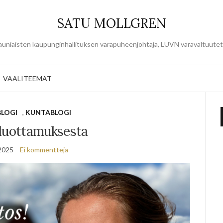
SATU MOLLGREN
uniaisten kaupunginhallituksen varapuheenjohtaja, LUVN varavaltuute
VAALITEEMAT
BLOGI
,
KUNTABLOGI
 luottamuksesta
2025
Ei kommentteja