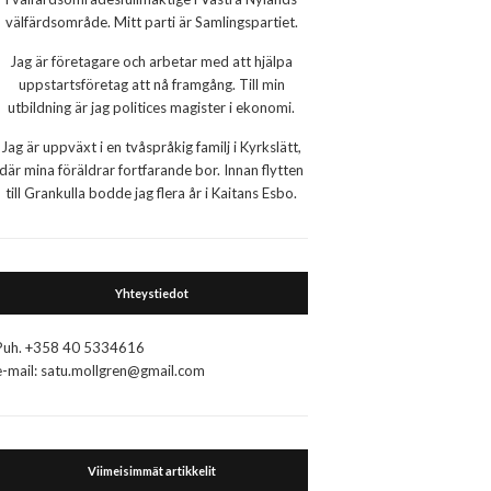
välfärdsområde. Mitt parti är Samlingspartiet.
Jag är företagare och arbetar med att hjälpa
uppstartsföretag att nå framgång. Till min
utbildning är jag politices magister i ekonomi.
Jag är uppväxt i en tvåspråkig familj i Kyrkslätt,
där mina föräldrar fortfarande bor. Innan flytten
till Grankulla bodde jag flera år i Kaitans Esbo.
Yhteystiedot
Puh. +358 40 5334616
e-mail: satu.mollgren@gmail.com
Viimeisimmät artikkelit