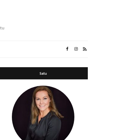
ttu
Satu