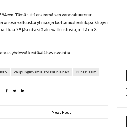
694een. Tämä riitti ensimmäisen varavaltuutetun
a on osa valtuustoryhmää ja luottamushenkilöpaikkojen
paikkaa 79 jäsenisestä aluevaltuustosta, mikä on 3
nnetaan yhdessä kestävää hyvinvointia.
usto
kaupunginvaltuusto kauniainen
kuntavaalit
Next Post