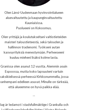
Olen Länsi-Uudenmaan hyvinvointialueen
aluevaltuutettu ja kaupunginvaltuutettu
Kauniaisissa.
Puolueeni on Kokoomus.
Olen yrittäjä ja koulutukseltani valtiotieteiden
maisteri taloustieteestä, sekä talouden ja
hallinnon tradenomi. Työkseni autan
kasvuyrityksiä menestymään. Perheeseeni
kuuluu mieheni lisäksi kolme lasta.
Granissa olen asunut 12 vuotta. Aiemmin asuin
Espoossa, mutta koko lapsuuteni vartuin
kaksikielisessä perheessä Kirkkonummella, jossa
vanhempani edelleen asuvat. Minulle on tärkeää,
että alueemme on hyvä paikka elää.
--
Jag är ledamot i stadsfullmäktige i Grankulla och
i välfärdsområdesfullmäktige i Västra Nylands