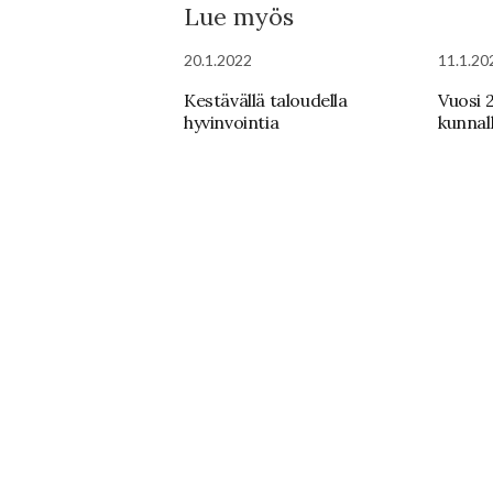
Lue myös
20.1.2022
11.1.20
Kestävällä taloudella
Vuosi 
hyvinvointia
kunnall