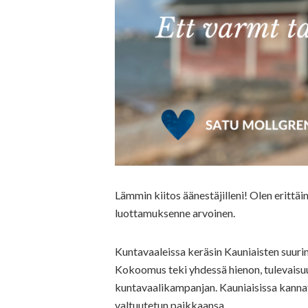
Lämmin kiitos äänestäjilleni! Olen erittäin
luottamuksenne arvoinen.
Kuntavaaleissa keräsin Kauniaisten suurim
Kokoomus teki yhdessä hienon, tulevaisu
kuntavaalikampanjan. Kauniaisissa kannat
valtuutetun paikkaansa.