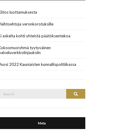
Kiitos luottamuksesta
Vaihtoehtoja veronkorotuksille
Ei askelta kohti yhteistä päätöksentekoa
Kokoomusryhmä tyytyväinen
palveluverkkolinjauksiin
Vuosi 2022 Kauniaisten kunnallispolitiikassa
Search
Search
or:
Meta