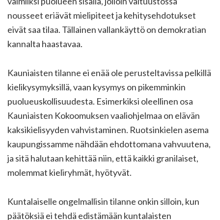
valmiiksi puolueen sisällä, jolloin valtuustossa
nousseet eriävät mielipiteet ja kehitysehdotukset
eivät saa tilaa. Tällainen vallankäyttö on demokratian
kannalta haastavaa.
Kauniaisten tilanne ei enää ole perusteltavissa pelkillä
kielikysymyksillä, vaan kysymys on pikemminkin
puolueuskollisuudesta. Esimerkiksi oleellinen osa
Kauniaisten Kokoomuksen vaaliohjelmaa on elävän
kaksikielisyyden vahvistaminen. Ruotsinkielen asema
kaupungissamme nähdään ehdottomana vahvuutena,
ja sitä halutaan kehittää niin, että kaikki granilaiset,
molemmat kieliryhmät, hyötyvät.
Kuntalaiselle ongelmallisin tilanne onkin silloin, kun
päätöksiä ei tehdä edistämään kuntalaisten