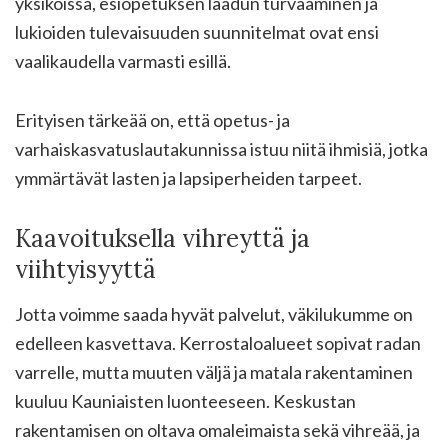
yksiköissä, esiopetuksen laadun turvaaminen ja
lukioiden tulevaisuuden suunnitelmat ovat ensi
vaalikaudella varmasti esillä.
Erityisen tärkeää on, että opetus- ja
varhaiskasvatuslautakunnissa istuu niitä ihmisiä, jotka
ymmärtävät lasten ja lapsiperheiden tarpeet.
Kaavoituksella vihreyttä ja
viihtyisyyttä
Jotta voimme saada hyvät palvelut, väkilukumme on
edelleen kasvettava. Kerrostaloalueet sopivat radan
varrelle, mutta muuten väljä ja matala rakentaminen
kuuluu Kauniaisten luonteeseen. Keskustan
rakentamisen on oltava omaleimaista sekä vihreää, ja