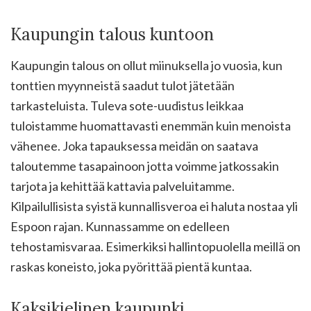
Kaupungin talous kuntoon
Kaupungin talous on ollut miinuksella jo vuosia, kun
tonttien myynneistä saadut tulot jätetään
tarkasteluista. Tuleva sote-uudistus leikkaa
tuloistamme huomattavasti enemmän kuin menoista
vähenee. Joka tapauksessa meidän on saatava
taloutemme tasapainoon jotta voimme jatkossakin
tarjota ja kehittää kattavia palveluitamme.
Kilpailullisista syistä kunnallisveroa ei haluta nostaa yli
Espoon rajan. Kunnassamme on edelleen
tehostamisvaraa. Esimerkiksi hallintopuolella meillä on
raskas koneisto, joka pyörittää pientä kuntaa.
Kaksikielinen kaupunki