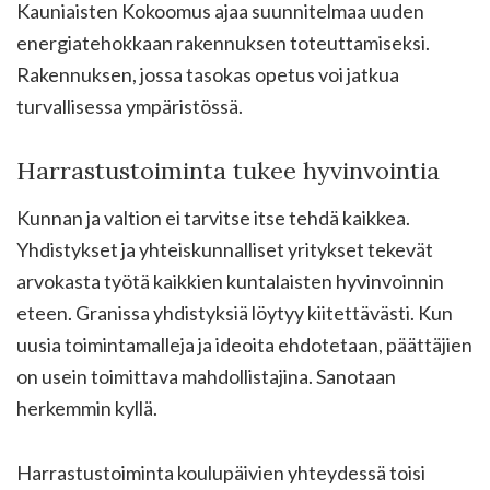
Kauniaisten Kokoomus ajaa suunnitelmaa uuden
energiatehokkaan rakennuksen toteuttamiseksi.
Rakennuksen, jossa tasokas opetus voi jatkua
turvallisessa ympäristössä.
Harrastustoiminta tukee hyvinvointia
Kunnan ja valtion ei tarvitse itse tehdä kaikkea.
Yhdistykset ja yhteiskunnalliset yritykset tekevät
arvokasta työtä kaikkien kuntalaisten hyvinvoinnin
eteen. Granissa yhdistyksiä löytyy kiitettävästi. Kun
uusia toimintamalleja ja ideoita ehdotetaan, päättäjien
on usein toimittava mahdollistajina. Sanotaan
herkemmin kyllä.
Harrastustoiminta koulupäivien yhteydessä toisi