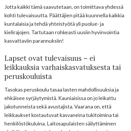
Jotta kaikki tämä saavutetaan, on toimittava yhdessä
kohti tulevaisuutta. Päättäjien pitää kuunnella kaikkia
kuntalaisia ja tehdä yhteistyötä yli puolue- ja
kielirajojen. Tartutaan rohkeasti uusiin hyvinvointia
kasvattaviin parannuksiin!
Lapset ovat tulevaisuus – ei
leikkauksia varhaiskasvatuksesta tai
peruskouluista
Tasokas peruskoulu tasaa lasten mahdollisuuksia ja
ehkäisee syrjäytymistä. Kauniaisissa on jo leikattu
jakotunneista sekä avustajista. Vaarana on, että
leikkaukset kostautuvat kasvaneina tukitoimina tai
henkilöstökuluina. Laitosapulaisten säilyttäminen