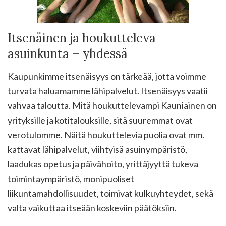
Itsenäinen ja houkutteleva
asuinkunta – yhdessä
Kaupunkimme itsenäisyys on tärkeää, jotta voimme
turvata haluamamme lähipalvelut. Itsenäisyys vaatii
vahvaa taloutta. Mitä houkuttelevampi Kauniainen on
yrityksille ja kotitalouksille, sitä suuremmat ovat
verotulomme. Näitä houkuttelevia puolia ovat mm.
kattavat lähipalvelut, viihtyisä asuinympäristö,
laadukas opetus ja päivähoito, yrittäjyyttä tukeva
toimintaympäristö, monipuoliset
liikuntamahdollisuudet, toimivat kulkuyhteydet, sekä
valta vaikuttaa itseään koskeviin päätöksiin.