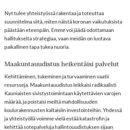
Nyt tulee yhteistyössä rakentaa ja toteuttaa
suunnitelma siitä, miten näistä koronan vaikutuksista
päästään eteenpäin. Emme voi jäädä odottamaan
hallitukselta strategiaa, vaan meidän on luotava
paikallinen tapa tukea nuoria.
Maakuntauudistus heikentäisi palvelut
Kehittäminen, tukeminen ja turvaaminen vaatii
resursseja. Maakuntauudistus leikkaisi radikaalisti
Kauniaisten sivistystoimintaan käytettävien varojen
määrää, ja poistaisi meiltä mahdollisuuden
koulurakennusten kaltaisiin investointeihin. Yhdessä
ja yhteistyöllä voimme vielä estää katastrofin ja
kehittää sotepalveluja hallintouudistuksen sijaan