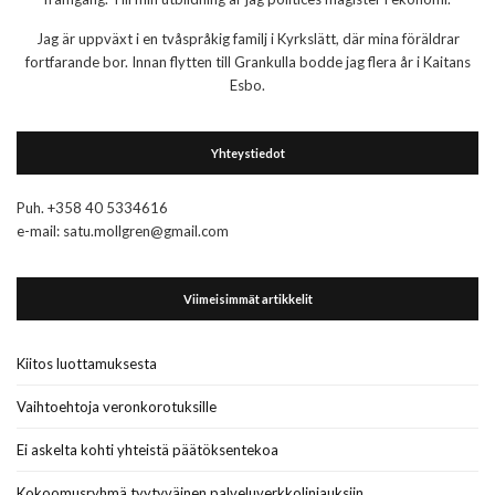
Jag är uppväxt i en tvåspråkig familj i Kyrkslätt, där mina föräldrar
fortfarande bor. Innan flytten till Grankulla bodde jag flera år i Kaitans
Esbo.
Yhteystiedot
Puh. +358 40 5334616
e-mail: satu.mollgren@gmail.com
Viimeisimmät artikkelit
Kiitos luottamuksesta
Vaihtoehtoja veronkorotuksille
Ei askelta kohti yhteistä päätöksentekoa
Kokoomusryhmä tyytyväinen palveluverkkolinjauksiin