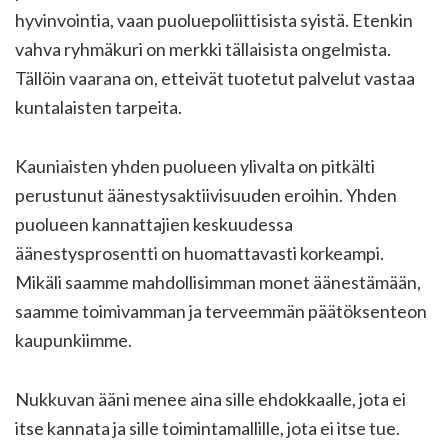
hyvinvointia, vaan puoluepoliittisista syistä. Etenkin
vahva ryhmäkuri on merkki tällaisista ongelmista.
Tällöin vaarana on, etteivät tuotetut palvelut vastaa
kuntalaisten tarpeita.
Kauniaisten yhden puolueen ylivalta on pitkälti
perustunut äänestysaktiivisuuden eroihin. Yhden
puolueen kannattajien keskuudessa
äänestysprosentti on huomattavasti korkeampi.
Mikäli saamme mahdollisimman monet äänestämään,
saamme toimivamman ja terveemmän päätöksenteon
kaupunkiimme.
Nukkuvan ääni menee aina sille ehdokkaalle, jota ei
itse kannata ja sille toimintamallille, jota ei itse tue.