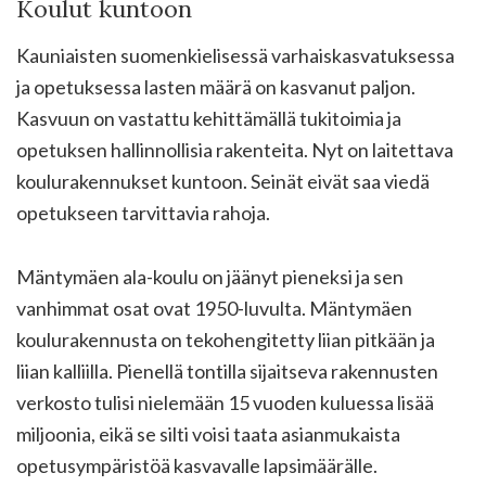
Koulut kuntoon
Kauniaisten suomenkielisessä varhaiskasvatuksessa
ja opetuksessa lasten määrä on kasvanut paljon.
Kasvuun on vastattu kehittämällä tukitoimia ja
opetuksen hallinnollisia rakenteita. Nyt on laitettava
koulurakennukset kuntoon. Seinät eivät saa viedä
opetukseen tarvittavia rahoja.
Mäntymäen ala-koulu on jäänyt pieneksi ja sen
vanhimmat osat ovat 1950-luvulta. Mäntymäen
koulurakennusta on tekohengitetty liian pitkään ja
liian kalliilla. Pienellä tontilla sijaitseva rakennusten
verkosto tulisi nielemään 15 vuoden kuluessa lisää
miljoonia, eikä se silti voisi taata asianmukaista
opetusympäristöä kasvavalle lapsimäärälle.