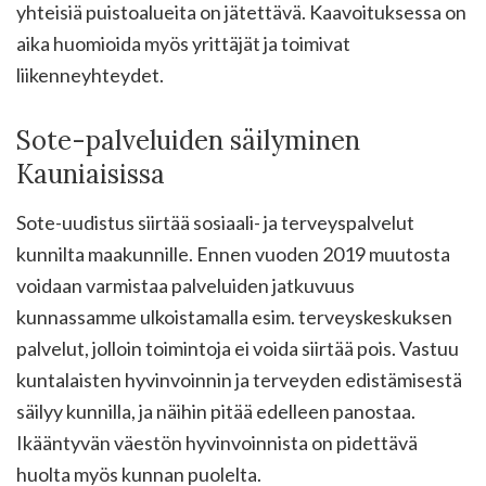
yhteisiä puistoalueita on jätettävä. Kaavoituksessa on
aika huomioida myös yrittäjät ja toimivat
liikenneyhteydet.
Sote-palveluiden säilyminen
Kauniaisissa
Sote-uudistus siirtää sosiaali- ja terveyspalvelut
kunnilta maakunnille. Ennen vuoden 2019 muutosta
voidaan varmistaa palveluiden jatkuvuus
kunnassamme ulkoistamalla esim. terveyskeskuksen
palvelut, jolloin toimintoja ei voida siirtää pois. Vastuu
kuntalaisten hyvinvoinnin ja terveyden edistämisestä
säilyy kunnilla, ja näihin pitää edelleen panostaa.
Ikääntyvän väestön hyvinvoinnista on pidettävä
huolta myös kunnan puolelta.