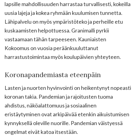
lapsille mahdollisuuden harrastaa turvallisesti, kokeilla
uusia lajeja ja kokea ryhmään kuulumisen tunnetta.
Lähipalvelu on myös ympäristöteko ja perheille etu
kuskaamisten helpottuessa. Granimalli pyrkii
vastaamaan tähän tarpeeseen. Kauniaisten
Kokoomus on vuosia peräänkuuluttanut
harrastustoimintaa myös koulupäivien yhteyteen.
Koronapandemiasta eteenpäin
Lasten ja nuorten hyvinvointi on heikentynyt nopeasti
koronan takia. Pandemian ja rajoitusten tuoma
ahdistus, näköalattomuus ja sosiaalinen
eristäytyminen ovat arkipäivää etenkin aikuistumisen
kynnyksellä oleville nuorille. Pandemian väistyessä
ongelmat eivät katoa itsestään.