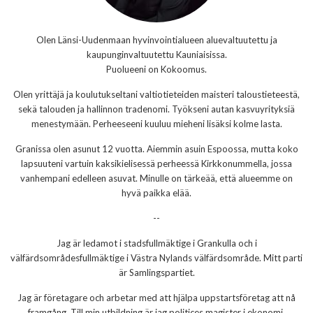
Olen Länsi-Uudenmaan hyvinvointialueen aluevaltuutettu ja
kaupunginvaltuutettu Kauniaisissa.
Puolueeni on Kokoomus.
Olen yrittäjä ja koulutukseltani valtiotieteiden maisteri taloustieteestä,
sekä talouden ja hallinnon tradenomi. Työkseni autan kasvuyrityksiä
menestymään. Perheeseeni kuuluu mieheni lisäksi kolme lasta.
Granissa olen asunut 12 vuotta. Aiemmin asuin Espoossa, mutta koko
lapsuuteni vartuin kaksikielisessä perheessä Kirkkonummella, jossa
vanhempani edelleen asuvat. Minulle on tärkeää, että alueemme on
hyvä paikka elää.
--
Jag är ledamot i stadsfullmäktige i Grankulla och i
välfärdsområdesfullmäktige i Västra Nylands välfärdsområde. Mitt parti
är Samlingspartiet.
Jag är företagare och arbetar med att hjälpa uppstartsföretag att nå
framgång. Till min utbildning är jag politices magister i ekonomi.