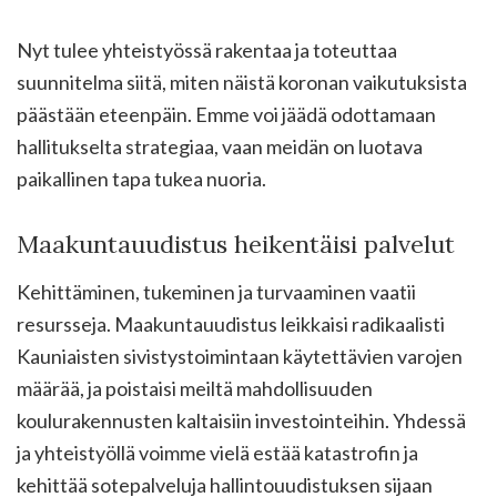
Nyt tulee yhteistyössä rakentaa ja toteuttaa
suunnitelma siitä, miten näistä koronan vaikutuksista
päästään eteenpäin. Emme voi jäädä odottamaan
hallitukselta strategiaa, vaan meidän on luotava
paikallinen tapa tukea nuoria.
Maakuntauudistus heikentäisi palvelut
Kehittäminen, tukeminen ja turvaaminen vaatii
resursseja. Maakuntauudistus leikkaisi radikaalisti
Kauniaisten sivistystoimintaan käytettävien varojen
määrää, ja poistaisi meiltä mahdollisuuden
koulurakennusten kaltaisiin investointeihin. Yhdessä
ja yhteistyöllä voimme vielä estää katastrofin ja
kehittää sotepalveluja hallintouudistuksen sijaan