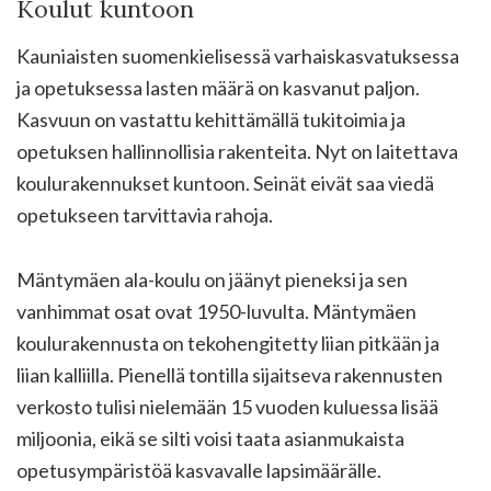
Koulut kuntoon
Kauniaisten suomenkielisessä varhaiskasvatuksessa
ja opetuksessa lasten määrä on kasvanut paljon.
Kasvuun on vastattu kehittämällä tukitoimia ja
opetuksen hallinnollisia rakenteita. Nyt on laitettava
koulurakennukset kuntoon. Seinät eivät saa viedä
opetukseen tarvittavia rahoja.
Mäntymäen ala-koulu on jäänyt pieneksi ja sen
vanhimmat osat ovat 1950-luvulta. Mäntymäen
koulurakennusta on tekohengitetty liian pitkään ja
liian kalliilla. Pienellä tontilla sijaitseva rakennusten
verkosto tulisi nielemään 15 vuoden kuluessa lisää
miljoonia, eikä se silti voisi taata asianmukaista
opetusympäristöä kasvavalle lapsimäärälle.