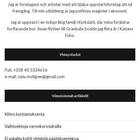
Jag är företagare och arbetar med att hjälpa uppstartsföretag att nå
framgång. Till min utbildning är jag politices magister i ekonomi.
Jag är uppväxt i en tvåspråkig familj i Kyrkslätt, där mina föräldrar
fortfarande bor. Innan flytten till Grankulla bodde jag flera år i Kaitans
Esbo.
Yhteystiedot
Puh. +358 40 5334616
e-mail: satu.mollgren@gmail.com
Viimeisimmät artikkelit
Kiitos luottamuksesta
Vaihtoehtoja veronkorotuksille
Ei askelta kohti yhteistä päätöksentekoa