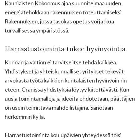
Kauniaisten Kokoomus ajaa suunnitelmaa uuden
energiatehokkaan rakennuksen toteuttamiseksi.
Rakennuksen, jossa tasokas opetus voi jatkua
turvallisessa ympäristössä.
Harrastustoiminta tukee hyvinvointia
Kunnan ja valtion ei tarvitse itse tehdä kaikkea.
Yhdistykset ja yhteiskunnalliset yritykset tekevät
arvokasta työtä kaikkien kuntalaisten hyvinvoinnin
eteen. Granissa yhdistyksiä löytyy kiitettävästi. Kun
uusia toimintamalleja ja ideoita ehdotetaan, päättäjien
on usein toimittava mahdollistajina. Sanotaan
herkemmin kyllä.
Harrastustoiminta koulupäivien yhteydessä toisi