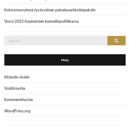
Kokoomusryhmä tyytyväinen palveluverkkolinjauksiin
Vuosi 2022 Kauniaisten kunnallispolitiikassa
Search
Search
for:
Meta
Kirjaudu sisään
Sisältösyöte
Kommenttisyöte
WordPress.org