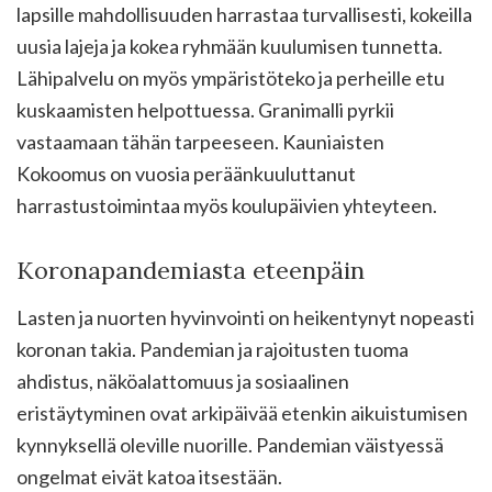
lapsille mahdollisuuden harrastaa turvallisesti, kokeilla
uusia lajeja ja kokea ryhmään kuulumisen tunnetta.
Lähipalvelu on myös ympäristöteko ja perheille etu
kuskaamisten helpottuessa. Granimalli pyrkii
vastaamaan tähän tarpeeseen. Kauniaisten
Kokoomus on vuosia peräänkuuluttanut
harrastustoimintaa myös koulupäivien yhteyteen.
Koronapandemiasta eteenpäin
Lasten ja nuorten hyvinvointi on heikentynyt nopeasti
koronan takia. Pandemian ja rajoitusten tuoma
ahdistus, näköalattomuus ja sosiaalinen
eristäytyminen ovat arkipäivää etenkin aikuistumisen
kynnyksellä oleville nuorille. Pandemian väistyessä
ongelmat eivät katoa itsestään.