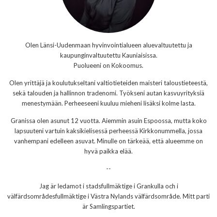
Olen Länsi-Uudenmaan hyvinvointialueen aluevaltuutettu ja
kaupunginvaltuutettu Kauniaisissa.
Puolueeni on Kokoomus.
Olen yrittäjä ja koulutukseltani valtiotieteiden maisteri taloustieteestä,
sekä talouden ja hallinnon tradenomi. Työkseni autan kasvuyrityksiä
menestymään. Perheeseeni kuuluu mieheni lisäksi kolme lasta.
Granissa olen asunut 12 vuotta. Aiemmin asuin Espoossa, mutta koko
lapsuuteni vartuin kaksikielisessä perheessä Kirkkonummella, jossa
vanhempani edelleen asuvat. Minulle on tärkeää, että alueemme on
hyvä paikka elää.
--
Jag är ledamot i stadsfullmäktige i Grankulla och i
välfärdsområdesfullmäktige i Västra Nylands välfärdsområde. Mitt parti
är Samlingspartiet.